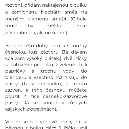
rozvoní, přidám nakrájenou cibulku 
a zamíchám. Nechám směs na 
menším plamenu smažit. (Cibule 
musí být měkká, lehce 
přismahnutá, ale ne úplně). 
Během této doby dám 4 stroužky 
česneku, kus zázvoru (Já dávám 
cca 2cm vysoký plátek.), dvě lžičky 
rajčatového protlaku, 2 zelené chilli 
papričky a trochu vody do 
blenderu a všechno rozmixuju do 
pasty. (Tady prozradím, že místo 
zázvoru a toho česneku můžete 
použít 2 lžíce česneko-zázvorové 
pasty. Dá se koupit v různých 
asijských potravinách).
Vrátím se k papinově hrnci, na již 
pěknou cibulku dám 1 lžičku soli 