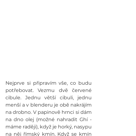
Nejprve si připravím vše, co budu 
potřebovat. Vezmu dvě červené 
cibule. Jednu větší cibuli, jednu 
menší a v blenderu je obě nakrájím 
na drobno. V papinově hrnci si dám 
na dno olej (možné nahradit Ghí - 
máme raději), když je horký, nasypu 
na něj římský kmín. Když se kmín 