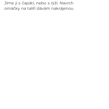
Jíme ji s čapátí, nebo s rýží. Navrch 
omáčky na talíři dávám nakrájenou 
syrovou cibuli.
Snad se Vám bude podle mého 
receptu dobře vařit a určitě 
ocením, pokud mi dáte zpětnou 
vazbu!
Vaše Mimosa