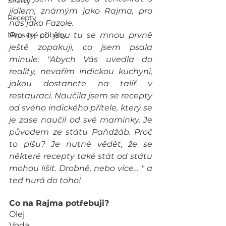
Snarry
jídlem, známým jako Rajma, pro 
Recepty
nás jako Fazole.
Nepsané příběhy
Pro ty, co jsou tu se mnou prvně 
ještě zopakuji, co jsem psala 
minule: "Abych Vás uvedla do 
reality, nevařím indickou kuchyni, 
jakou dostanete na talíř v 
restauraci. Naučila jsem se recepty 
od svého indického přítele, který se 
je zase naučil od své maminky. Je 
původem ze státu Paňdžáb. Proč 
to píšu? Je nutné vědět, že se 
některé recepty také stát od státu 
mohou lišit. Drobně, nebo více… " a 
teď hurá do toho!
Co na Rajma potřebuji?
Olej
Voda