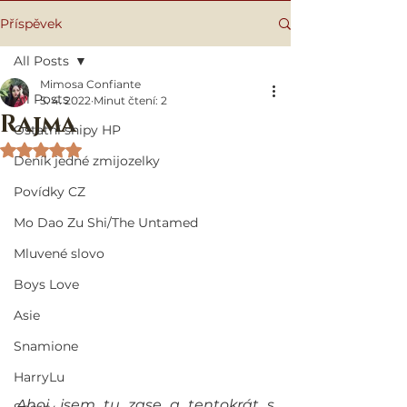
Příspěvek
All Posts
Mimosa Confiante
All Posts
5. 4. 2022
Minut čtení: 2
Rajma
Ostatní shipy HP
Hodnoceno NaN z 5 hvězdiček.
Deník jedné zmijozelky
Povídky CZ
Mo Dao Zu Shi/The Untamed
Mluvené slovo
Boys Love
Asie
Snamione
HarryLu
Ahoj, jsem tu zase a tentokrát s 