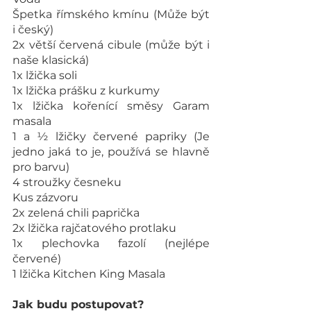
Špetka římského kmínu (Může být 
i český)
2x větší červená cibule (může být i 
naše klasická)
1x lžička soli
1x lžička prášku z kurkumy
1x lžička kořenící směsy Garam 
masala
1 a ½ lžičky červené papriky (Je 
jedno jaká to je, používá se hlavně 
pro barvu)
4 stroužky česneku
Kus zázvoru
2x zelená chili paprička
2x lžička rajčatového protlaku 
1x plechovka fazolí (nejlépe 
červené)
1 lžička Kitchen King Masala
Jak budu postupovat?