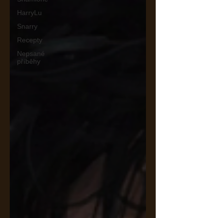
HarryLu
Snarry
Recepty
Nepsané
příběhy