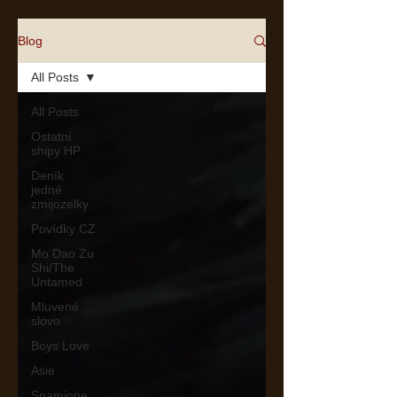
Blog
All Posts
All Posts
Ostatní
shipy HP
Deník
jedné
zmijozelky
Povídky CZ
Mo Dao Zu
Shi/The
Untamed
Mluvené
slovo
Boys Love
Asie
Snamione